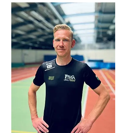
Paula
Kohlstock
Trainerin
1.Förderphase
Para
Leichtathletik