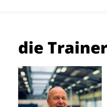
die Traine
Renee
Schmidt
Bundesstützpunktrainer
Para Radsport