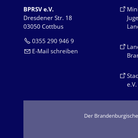
BPRSV e.V.
Mini
Dresdener Str. 18
Jug
03050 Cottbus
Lan
0355 290 946 9
Lan
E-Mail schreiben
Bra
Sta
e.V.
Der Brandenburgische P