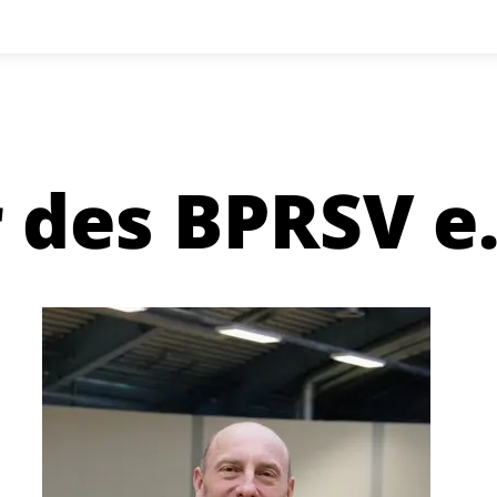
r des BPRSV e.
Karsten
Roßberg
Bundesstützpunkttrainer
Para
Leichtathletik