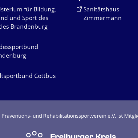
sterium für Bildung,
Sanitätshaus
end und Sport des
Zimmermann
des Brandenburg
dessportbund
ndenburg
dtsportbund Cottbus
räventions- und Rehabilitationssportverein e.V. ist
Mitgl